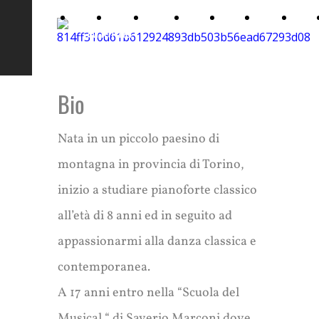
Home
About
Gallery
Video
Show
Music
News
Arianna
Me
Luzi
Bio
Nata in un piccolo paesino di
montagna in provincia di Torino,
inizio a studiare pianoforte classico
all’età di 8 anni ed in seguito ad
appassionarmi alla danza classica e
contemporanea.
A 17 anni entro nella “Scuola del
Musical “ di Saverio Marconi dove